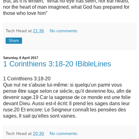
But, as it is written, “What no eye has seen, nor ear heard,
nor the heart of man imagined, what God has prepared for
those who love him”
Tech Head
at
21:36
No comments:
Share
Saturday, 8 April 2017
1 Corinthiens 3:18-20 IBibleLines
1 Corinthiens 3:18-20
Que nul ne s'abuse lui-même: si quelqu'un parmi vous
pense être sage selon ce siècle, qu'il devienne fou, afin de
devenir sage.19 Car la sagesse de ce monde est une folie
devant Dieu. Aussi est-il écrit: Il prend les sages dans leur
ruse.20 Et encore: Le Seigneur connaît les pensées des
sages, Il sait qu'elles sont vaines.
Tech Head
at
20:30
No comments: