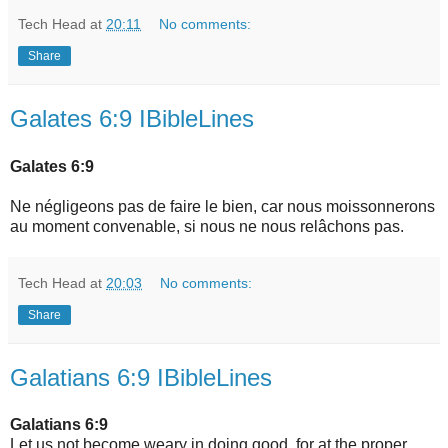
Tech Head
at
20:11
No comments:
Share
Galates 6:9 IBibleLines
Galates 6:9
Ne négligeons pas de faire le bien, car nous moissonnerons
au moment convenable, si nous ne nous relâchons pas.
Tech Head
at
20:03
No comments:
Share
Galatians 6:9 IBibleLines
Galatians 6:9
Let us not become weary in doing good, for at the proper