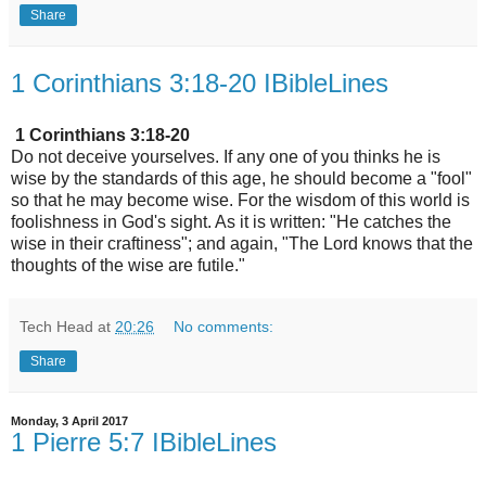
Share
1 Corinthians 3:18-20 IBibleLines
1 Corinthians 3:18-20
Do not deceive yourselves. If any one of you thinks he is
wise by the standards of this age, he should become a "fool"
so that he may become wise. For the wisdom of this world is
foolishness in God's sight. As it is written: "He catches the
wise in their craftiness"; and again, "The Lord knows that the
thoughts of the wise are futile."
Tech Head
at
20:26
No comments:
Share
Monday, 3 April 2017
1 Pierre 5:7 IBibleLines